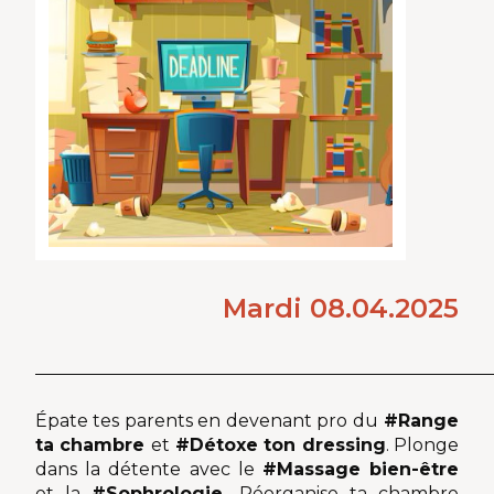
Mardi 08.04.2025
Épate tes parents en devenant pro du
#Range
ta chambre
et
#Détoxe ton dressing
. Plonge
dans la détente avec le
#Massage bien-être
et la
#Sophrologie.
Réorganise ta chambre