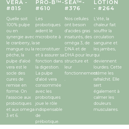
VERA -
PRO-B™-
SEA™-
LOTION
#815
#610
#376
- #264
Quelle soit
Les
Nos cellules
L'été, la
100% pulpe
probiotiques
ont besoin
chaleur fait
ou en
aident le
d'acides gras
souffrir la
synergie avec
microbiote à
insaturés, des
circulation
le cranberry, la
se
oméga 3, de
sanguine et
mangue ou la
reconstituer
DNA et de
les jambes,
pêche, la
et à assurer sa
DHA pour leur
qui
pulpe d'aloé
fonction dans
structure et
deviennent
vera est le
la digestion.
leur
lourdes. Cette
socle des
La pulpe
fonctionnement.
crème les
cures de
d'aloé vera
.
rafraîchit. Elle
remise en
consommée
sert
forme. On
avec les
également à
l'associe aux
probiotiques
calmer les
probiotiques
joue le rôle
douleurs
et aux omega
indispensable
musculaires.
3 et 6.
de
prébiotique.